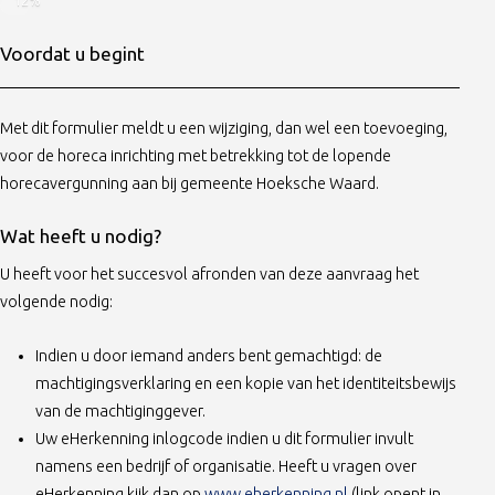
Voordat u begint
Met dit formulier meldt u een wijziging, dan wel een toevoeging,
voor de horeca inrichting met betrekking tot de lopende
horecavergunning aan bij gemeente Hoeksche Waard.
Wat heeft u nodig?
U heeft voor het succesvol afronden van deze aanvraag het
volgende nodig:
Indien u door iemand anders bent gemachtigd: de
machtigingsverklaring en een kopie van het identiteitsbewijs
van de machtiginggever.
Uw eHerkenning inlogcode indien u dit formulier invult
namens een bedrijf of organisatie. Heeft u vragen over
(opent in nieuw tabbl
eHerkenning kijk dan op
www.eherkenning.nl
(link opent in