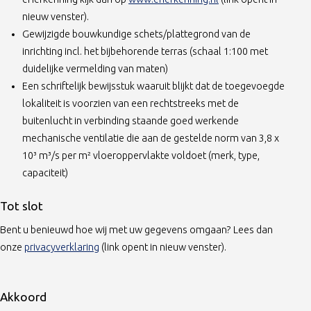
nieuw venster).
Gewijzigde bouwkundige schets/plattegrond van de
inrichting incl. het bijbehorende terras (schaal 1:100 met
duidelijke vermelding van maten)
Een schriftelijk bewijsstuk waaruit blijkt dat de toegevoegde
lokaliteit is voorzien van een rechtstreeks met de
buitenlucht in verbinding staande goed werkende
mechanische ventilatie die aan de gestelde norm van 3,8 x
10³ m³/s per m² vloeroppervlakte voldoet (merk, type,
capaciteit)
Tot slot
Bent u benieuwd hoe wij met uw gegevens omgaan? Lees dan
(opent in nieuw tabblad)
onze
privacyverklaring
(link opent in nieuw venster).
Akkoord