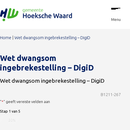
Stap
Ga naar de inhoud
1
van
Menu
5,
Home
Wet dwangsom ingebrekestelling – DigiD
Wet dwangsom
ingebrekestelling – DigiD
Wet dwangsom ingebrekestelling – DigiD
B1211-267
"
*
" geeft vereiste velden aan
Stap
1
van
5
20%