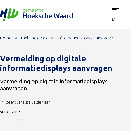
Stap
Ga naar de inhoud
1
van
Menu
3,
Home
Vermelding op digitale informatiedisplays aanvragen
Vermelding op digitale
informatiedisplays aanvragen
Vermelding op digitale informatiedisplays
aanvragen
"
*
" geeft vereiste velden aan
Stap
1
van
3
33%