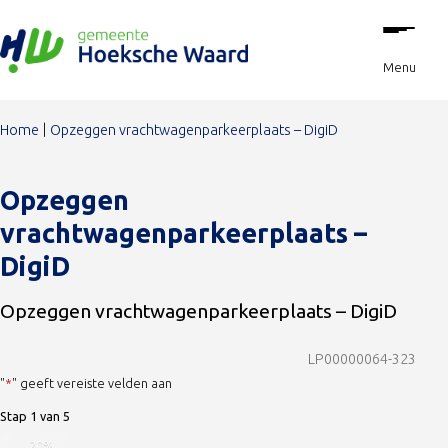
Stap
Ga naar de inhoud
1
van
Menu
5,
Home
Opzeggen vrachtwagenparkeerplaats – DigiD
Opzeggen
vrachtwagenparkeerplaats –
DigiD
Opzeggen vrachtwagenparkeerplaats – DigiD
LP00000064-323
"
*
" geeft vereiste velden aan
Stap
1
van
5
20%