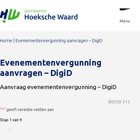
Stap
Ga naar de inhoud
1
van
Menu
9,
Home
Evenementenvergunning aanvragen – DigiD
Evenementenvergunning
aanvragen – DigiD
Aanvraag evenementenvergunning – DigiD
B0056-313
"
*
" geeft vereiste velden aan
Stap
1
van
9
11%