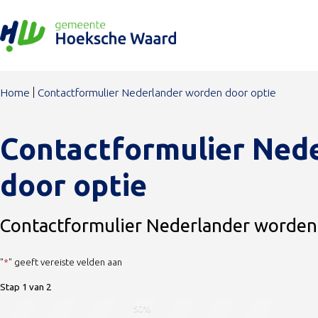
Stap
Ga naar de inhoud
1
van
2,
Home
Contactformulier Nederlander worden door optie
Contactformulier Ned
door optie
Contactformulier Nederlander worden
"
*
" geeft vereiste velden aan
Stap
1
van
2
50%