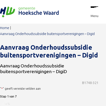
Stap
Ga naar de inhoud
1
van
Menu
7,
Home
Aanvraag Onderhoudssubsidie buitensportverenigingen – Digid
Aanvraag Onderhoudssubsidie
buitensportverenigingen – Digid
Aanvraag Onderhoudssubsidie
buitensportverenigingen – DigiD
B1748-321
"
*
" geeft vereiste velden aan
Stap
1
van
7
14%