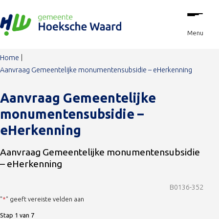
Stap
Ga naar de inhoud
1
van
Menu
7,
Home
Aanvraag Gemeentelijke monumentensubsidie – eHerkenning
Aanvraag Gemeentelijke
monumentensubsidie –
eHerkenning
Aanvraag Gemeentelijke monumentensubsidie
– eHerkenning
B0136-352
"
*
" geeft vereiste velden aan
Stap
1
van
7